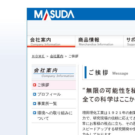
ご挨拶
商品検索(MS-Web)
ＨＯＭＥ
＞
会社案内
＞ ご挨拶
プロフィール
電子カタログ
事業所一覧
環境への取り組みについ
て
ご挨拶
プロフィール
事業所一覧
環境への取り組みに
増田理化工業は１９２１年の創
ついて
力で、研究現場の信頼に応えて
常にお客様の視点に立ち、その
スピードアップする研究開発や
力をしております。